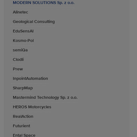
MODERN SOLUTIONS Sp. z o.o.
Alinetec
Geological Consulting
EduSensAI
Kosmo-Pol
semiQa
Clodli
Prew
InpointAutomation
SharpMap
Mastermind Technology Sp. z o.o.
HEROS Motorcycles
RealAction
Futurient
Ental Space