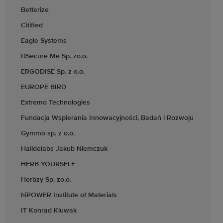
Betterize
Citified
Eagle Systems
DSecure Me Sp. zo.o.
ERGODISE Sp. z o.o.
EUROPE BIRD
Extremo Technologies
Fundacja Wspierania Innowacyjności, Badań i Rozwoju
Gymmo sp. z o.o.
Halidelabs Jakub Niemczuk
HERB YOURSELF
Herbzy Sp. zo.o.
hiPOWER Institute of Materials
IT Konrad Kluwak