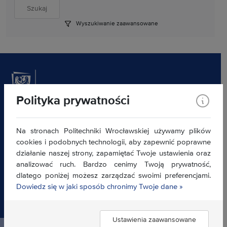
Wyszukiwanie zaawansowane
Polityka prywatności
Akademicki Inkubator Przedsiębiorczości
Na stronach Politechniki Wrocławskiej używamy plików
ul. Na Grobli 12 (budynek L-3) 50-421 Wrocław
cookies i podobnych technologii, aby zapewnić poprawne
inkubator@pwr.edu.pl
działanie naszej strony, zapamiętać Twoje ustawienia oraz
Klauzula informacyjna
analizować ruch. Bardzo cenimy Twoją prywatność,
Deklaracja dostępności »
dlatego poniżej możesz zarządzać swoimi preferencjami.
Dowiedz się w jaki sposób chronimy Twoje dane »
Znajdź nas:
Ustawienia zaawansowane