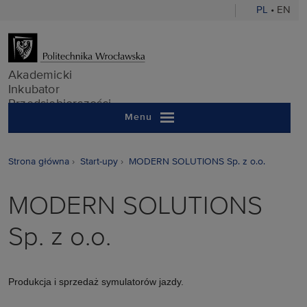
PL
•
EN
Akademicki In
Akademicki
Inkubator
Przedsiębiorczości
Menu
Strona główna
Start-upy
MODERN SOLUTIONS Sp. z o.o.
MODERN SOLUTIONS
Sp. z o.o.
Produkcja i sprzedaż symulatorów jazdy.