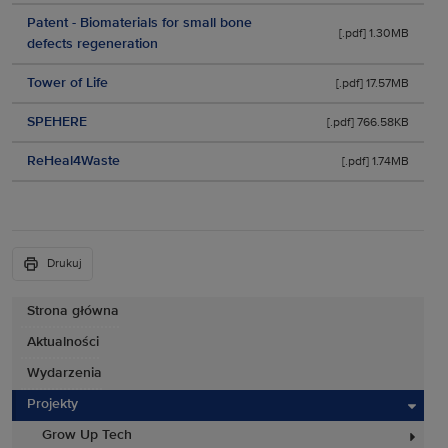
Patent - Biomaterials for small bone
[.pdf] 1.30MB
defects regeneration
Tower of Life
[.pdf] 17.57MB
SPEHERE
[.pdf] 766.58KB
ReHeal4Waste
[.pdf] 1.74MB
Drukuj
Strona główna
Aktualności
Wydarzenia
Projekty
Grow Up Tech