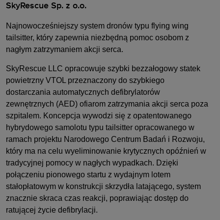
SkyRescue Sp. z o.o.
Najnowocześniejszy system dronów typu flying wing
tailsitter, który zapewnia niezbędną pomoc osobom z
nagłym zatrzymaniem akcji serca.
SkyRescue LLC opracowuje szybki bezzałogowy statek
powietrzny VTOL przeznaczony do szybkiego
dostarczania
automatycznych defibrylatorów
zewnętrznych (AED) ofiarom zatrzymania akcji serca poza
szpitalem. Koncepcja
wywodzi się z opatentowanego
hybrydowego samolotu typu tailsitter opracowanego w
ramach projektu Narodowego Centrum Badań i
Rozwoju,
który ma na celu wyeliminowanie krytycznych opóźnień w
tradycyjnej pomocy w nagłych wypadkach. Dzięki
połączeniu
pionowego startu z wydajnym lotem
stałopłatowym w konstrukcji skrzydła latającego, system
znacznie
skraca czas reakcji, poprawiając dostęp do
ratującej życie defibrylacji.