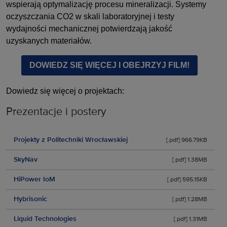
wspierają optymalizację procesu mineralizacji. Systemy
oczyszczania CO2 w skali laboratoryjnej i testy
wydajności mechanicznej potwierdzają jakość
uzyskanych materiałów.
DOWIEDZ SIĘ WIĘCEJ I OBEJRZYJ FILM!
Dowiedz się więcej o projektach:
Prezentacje i postery
Projekty z Politechniki Wrocławskiej
[.pdf] 966.79KB
SkyNav
[.pdf] 1.38MB
HiPower IoM
[.pdf] 595.15KB
Hybrisonic
[.pdf] 1.28MB
Liquid Technologies
[.pdf] 1.31MB