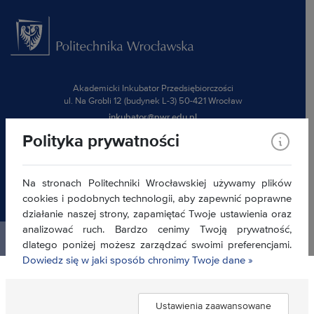
Akademicki Inkubator Przedsiębiorczości
ul. Na Grobli 12 (budynek L-3) 50-421 Wrocław
inkubator@pwr.edu.pl
Klauzula informacyjna
Polityka prywatności
Deklaracja dostępności »
Na stronach Politechniki Wrocławskiej używamy plików
Znajdź nas:
cookies i podobnych technologii, aby zapewnić poprawne
działanie naszej strony, zapamiętać Twoje ustawienia oraz
analizować ruch. Bardzo cenimy Twoją prywatność,
Politechnika Wrocławska ©
2026
dlatego poniżej możesz zarządzać swoimi preferencjami.
Dowiedz się w jaki sposób chronimy Twoje dane »
Ustawienia zaawansowane