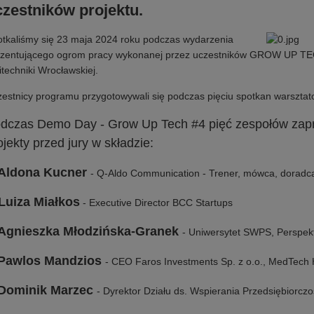
zestników projektu.
tkaliśmy się 23 maja 2024 roku podczas wydarzenia
zentującego ogrom pracy wykonanej przez uczestników
GROW UP TECH
itechniki Wrocławskiej.
estnicy programu przygotowywali się podczas pięciu spotkan warszta
dczas Demo Day - Grow Up Tech #4 pięć zespołów zap
ojekty przed jury w składzie:
Aldona Kucner
- Q-Aldo Communication - Trener, mówca, doradca i
Luiza Miałkos
- Executive Director BCC Startups
Agnieszka Młodzińska-Granek
- Uniwersytet SWPS, Perspe
Pawlos Mandzios
- CEO Faros Investments Sp. z o.o., MedTech 
Dominik Marzec
- Dyrektor Działu ds. Wspierania Przedsiębiorcz