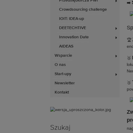
Przedsiębiorcza PWr
➡️
Crowdsourcing challenge
IOIT: IDEA-up
Sp
DEETECHTIVE
Innovation Date
🏆
end
AIDEAS
Wsparcie
🥈
lok
O nas
Ne
Start-upy
🥉
Newsletter
pow
Kontakt
Zw
pr
Szukaj
nag