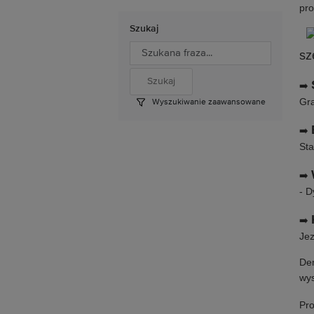
pro
Szukaj
sz
➡️
Gra
Wyszukiwanie zaawansowane
➡️
Sta
➡️
- D
➡️
Jez
Dem
wys
Pro