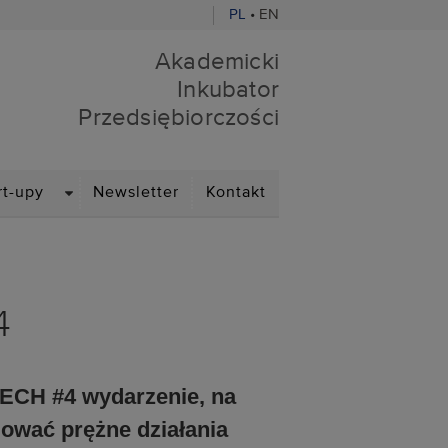
PL
•
EN
Akademicki
edsiębiorczości
Inkubator
Przedsiębiorczości
DROPDOWN
rt-upy
Newsletter
Kontakt
4
ECH #4 wydarzenie, na
ować prężne działania