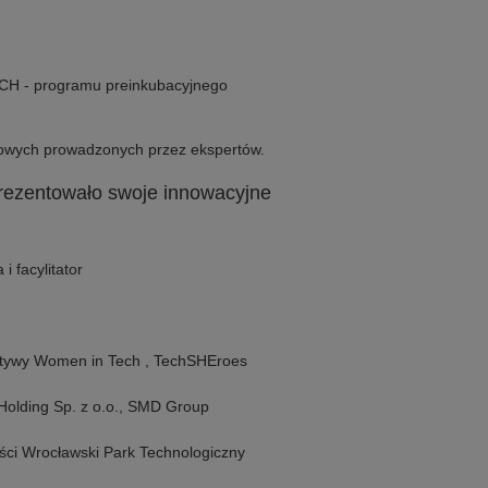
 - programu preinkubacyjnego
towych prowadzonych przez ekspertów.
rezentowało swoje innowacyjne
 facylitator
ktywy Women in Tech , TechSHEroes
Holding Sp. z o.o., SMD Group
ości Wrocławski Park Technologiczny