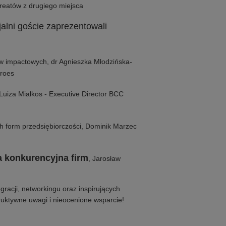
reatów z drugiego miejsca
alni goście zaprezentowali
ów impactowych, dr Agnieszka Młodzińska-
roes
Luiza Miałkos - Executive Director BCC
ch form przedsiębiorczości, Dominik Marzec
a konkurencyjna firm
, Jarosław
egracji, networkingu oraz inspirujących
uktywne uwagi i nieocenione wsparcie!