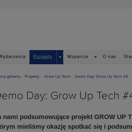
Akademicki Inkubator Prz
DROPDOWN
DROPDOWN
Wydarzenia
Projekty
Wsparcie
O nas
Sta
ona główna
Projekty
Grow Up Tech
Demo Day: Grow Up Tech #4
emo Day: Grow Up Tech #
a nami podsumowujące projekt GROW UP T
tórym mieliśmy okazję spotkać się i podsum