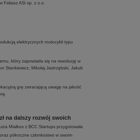
 Fidiasz ASI sp. z o.o.
rodukcją elektrycznych motocykli typu
iemu, który zapowiada się na rewolucję w
r Stankiewicz, Mikołaj Jastrzębski, Jakub
ukacyjną grę zwracającą uwagę na jakość
vą.
zł na dalszy rozwój swoich
uiza Miałkos z BCC Startups przygotowała
w oraz półroczne członkostwo w swoim