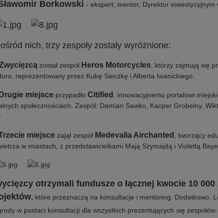
Sławomir Borkowski
- ekspert, mentor, Dyrektor inwestycyjnym w
ośród nich, trzy zespoły zostały wyróżnione:
Zwycięzcą
Heros Motorcycles
został zespół
, którzy zajmują się p
uro, reprezentowany przez Kubę Sieczkę i Alberta Iwanickiego.
Drugie miejsce
Citified
przypadło
, innowacyjnemu portalowi miejsk
alnych społecznościach. Zespół: Damian Sawko, Kacper Grobelny, Wikto
r
Trzecie miejsce
Medevalia Airchanted
zajął zespół
, tworzący ed
ietrza w miastach, z przedstawicielkami Mają Szymajdą i Violettą Baye
ycięzcy otrzymali fundusze o łącznej kwocie 10 000 
ojektów
,
które przeznaczą na konsultacje i mentoring. Dodatkowo, L
rody w postaci konsultacji dla wszystkich prezentujących się zespołó