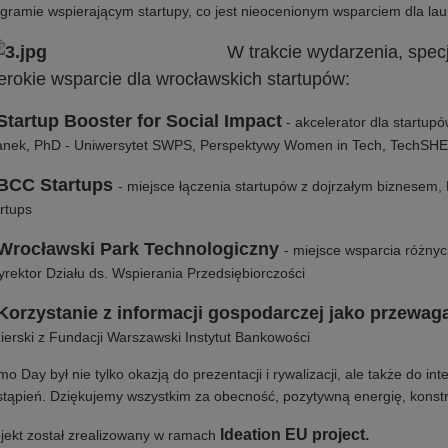
gramie wspierającym startupy, co jest nieocenionym wsparciem dla lau
W trakcie wydarzenia, specj
erokie wsparcie dla wrocławskich startupów:
Startup Booster for Social Impact
- akcelerator dla startup
nek, PhD - Uniwersytet SWPS, Perspektywy Women in Tech, TechSHE
BCC Startups
- miejsce łączenia startupów z dojrzałym biznesem, 
rtups
Wrocławski Park Technologiczny
- miejsce wsparcia różny
yrektor Działu ds. Wspierania Przedsiębiorczości
Korzystanie z informacji gospodarczej jako przewag
ierski z Fundacji Warszawski Instytut Bankowości
o Day był nie tylko okazją do prezentacji i rywalizacji, ale także do int
tąpień. Dziękujemy wszystkim za obecność, pozytywną energię, konstr
Ideation EU project.
jekt został zrealizowany w ramach