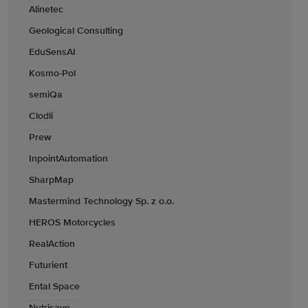
Alinetec
Geological Consulting
EduSensAI
Kosmo-Pol
semiQa
Clodli
Prew
InpointAutomation
SharpMap
Mastermind Technology Sp. z o.o.
HEROS Motorcycles
RealAction
Futurient
Ental Space