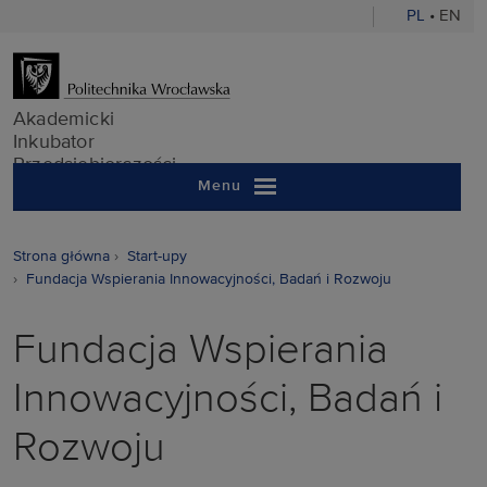
PL
•
EN
Akademicki In
Akademicki
Inkubator
Przedsiębiorczości
Menu
Strona główna
Start-upy
Fundacja Wspierania Innowacyjności, Badań i Rozwoju
Fundacja Wspierania
Innowacyjności, Badań i
Rozwoju