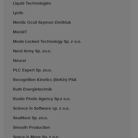
Liquid Technologies
Lystis
Mentis Oculi Szymon Dmitriuk
MockIT
Mode-Locked Technology Sp. z o.o.
Nerd Army Sp. zo.o.
Neural
PLC Expert Sp. zo.o.
Recognition Kinetics (ReKin) PSA
Ruth-Energietechnik
Ruvilo Photo Agency Sp.z o.o.
Science in Software sp. z o.o.
SeaMore Sp. zo.o.
Smooth Production
Space is More Sp. z o.o.