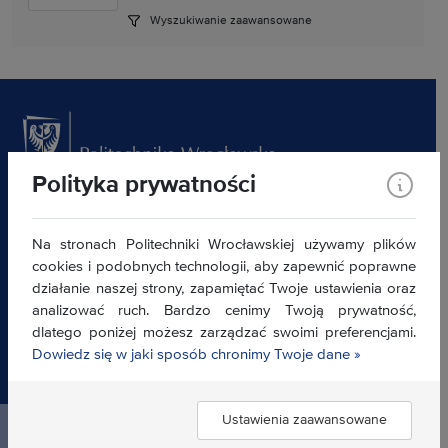
Wyszukiwanie zaawansowane
Polityka prywatności
Akademicki Inkubator Przedsiębiorczości
ul. Na Grobli 12 (budynek L-3) 50-421 Wrocław
Na stronach Politechniki Wrocławskiej używamy plików
inkubator@pwr.edu.pl
cookies i podobnych technologii, aby zapewnić poprawne
Klauzula informacyjna
działanie naszej strony, zapamiętać Twoje ustawienia oraz
Deklaracja dostępności »
analizować ruch. Bardzo cenimy Twoją prywatność,
dlatego poniżej możesz zarządzać swoimi preferencjami.
Dowiedz się w jaki sposób chronimy Twoje dane »
Znajdź nas:
Ustawienia zaawansowane
Politechnika Wrocławska ©
2026