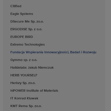
Citified
Eagle Systems
DSecure Me Sp. zo.o.
ERGODISE Sp. z o.o.
EUROPE BIRD
Extremo Technologies
Fundacja Wspierania Innowacyjności, Badań i Rozwoju
Gymmo sp. z o.o.
Halidelabs Jakub Niemczuk
HERB YOURSELF
Herbzy Sp. zo.o.
hiPOWER Institute of Materials
IT Konrad Kluwak
KMT Rema Sp. zo.o.