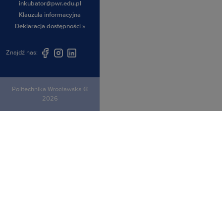
inkubator@pwr.edu.pl
Klauzula informacyjna
Deklaracja dostępności »
Znajdź nas:
Politechnika Wrocławska ©
2026