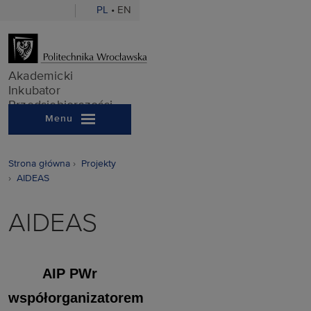
PL
•
EN
Akademicki In
Akademicki
Inkubator
Przedsiębiorczości
Menu
Strona główna
Projekty
AIDEAS
AIDEAS
AIP PWr
współorganizatorem