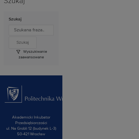
Szukaj
Szukaj
Wyszukiwanie
zaawansowane
Akademicki Inkubator
Przedsiębiorczości
ul. Na Grobli 12 (budynek L-3)
50-421 Wrocław