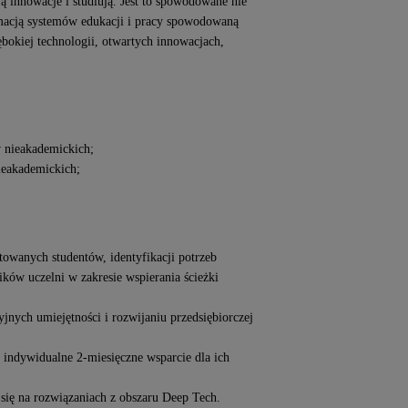
 innowacje i studiują. Jest to spowodowane nie
rmacją systemów edukacji i pracy spowodowaną
kiej technologii, otwartych innowacjach,
 nieakademickich;
eakademickich;
owanych studentów, identyfikacji potrzeb
ków uczelni w zakresie wspierania ścieżki
nych umiejętności i rozwijaniu przedsiębiorczej
indywidualne 2-miesięczne wsparcie dla ich
się na rozwiązaniach z obszaru Deep Tech.