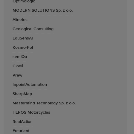
Optimologic
MODERN SOLUTIONS Sp. z o.o.
Alinetec
Geological Consulting
EduSensAI
Kosmo-Pol
semiQa
Clodli
Prew
InpointAutomation
SharpMap
Mastermind Technology Sp. z o.o.
HEROS Motorcycles
RealAction
Futurient