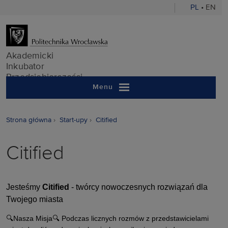
PL
•
EN
Akademicki In
Akademicki
Inkubator
Przedsiębiorczości
Menu
Strona główna
Start-upy
Citified
Citified
Jesteśmy
Citified
- twórcy nowoczesnych rozwiązań dla
Twojego miasta
🔍Nasza Misja🔍 Podczas licznych rozmów z przedstawicielami