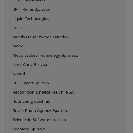
IT Konrad Kluwak
KMT Rema Sp. zo.o.
Liquid Technologies
Lystis
Mentis Oculi Szymon Dmitriuk
MockIT
Mode-Locked Technology Sp. z o.o.
Nerd Army Sp. zo.o.
Neural
PLC Expert Sp. zo.o.
Recognition Kinetics (ReKin) PSA
Ruth-Energietechnik
Ruvilo Photo Agency Sp.z o.o.
Science in Software sp. z o.o.
SeaMore Sp. zo.o.