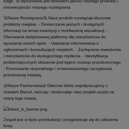
Edge. To wyróżnienie jest dowodem jakości naszego produktu i
innowacyjności naszego rozwiązania.
🚀Nasze Rozwiązania🚀 Nasz produkt rozwiązuje kluczowe
problemy miejskie: - Dostarczanie jasnych i dostępnych
informacji na temat inwestycji z możliwością wizualizacji. -
Oferowanie dedykowanej platformy dla mieszkańców do
wyrażania swoich opinii. - Ułatwianie informowania o
ogłoszeniach i konsultacjach miejskich. - Zachęcenie inwestorów
i mieszkańców do ekologicznego myślenia. - Identyfikacja
problematycznych obszarów pod kątem rozwoju przestrzennego.
- Promowanie racjonalnego i zrównoważonego zarządzania
przestrzenią miejską.
🤝Nasze Partnerstwa🤝 Obecnie blisko współpracujemy z
miastem Bieruń, tworząc i doskonaląc nasz projekt uszyty na
miarę tego miasta.
Zespół jest w fazie preinkubacji i przygotowuje się do założenia
firmy.