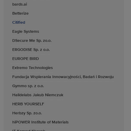
bards.ai
Betterize
Citified
Eagle Systems
DSecure Me Sp. zo.o.
ERGODISE Sp. z o.o.
EUROPE BIRD
Extremo Technologies
Fundacja Wspierania Innowacyjności, Badań i Rozwoju
Gymmo sp. z o.o.
Halidelabs Jakub Niemczuk
HERB YOURSELF
Herbzy Sp. zo.o.
hiPOWER Institute of Materials