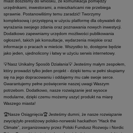
miast doszliśmy do wniosku, że komunikacja pomiędzy
urzędnikami, inwestorami, a mieszkańcami nie przebiega
sprawnie. Postanowiliśmy temu zaradzić! Tworzymy
kompleksową i przystępną w użyciu platformę dla obywateli do
wyrażania swojego zdania oraz poznawania nowych inwestycji.
Dodatkowo zapewniamy urzędom możliwości publikowania
ogłoszeń, takich jak konsultacje, wydarzenia miejskie oraz
informacje o pracach w mieście. Wszystko to, dostępne będzie
jako jeden, ujednolicony i łatwy w użyciu serwis internetowy.
💡Nasz Unikalny Sposób Działania💡 Jesteśmy małym zespołem,
który prowadzi tylko jeden projekt - dzięki temu w pełni skupiamy
się na jego dopracowaniu i oddajemy mu całe swoje serce.
Gwarantujemy pełne poświęcenie naszej uwagi Waszym
potrzebom. Dodatkowo, nasze rozwiązanie jest wysoce
modularne, dzięki czemu możemy uszyć produkt na miarę
Waszego miasta!
🏆Nasze Osiągnięcia🏆 Jesteśmy dumni, że nasze rozwiązanie
zwyciężyło prestiżowy polsko-norweski hackathon “Hack the
Climate”, zorganizowany przez Polski Fundusz Rozwoju i Nordic