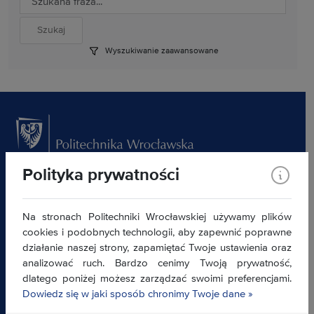
Wyszukiwanie zaawansowane
Polityka prywatności
Akademicki Inkubator Przedsiębiorczości
ul. Na Grobli 12 (budynek L-3) 50-421 Wrocław
inkubator@pwr.edu.pl
Na stronach Politechniki Wrocławskiej używamy plików
cookies i podobnych technologii, aby zapewnić poprawne
Klauzula informacyjna
działanie naszej strony, zapamiętać Twoje ustawienia oraz
Deklaracja dostępności »
analizować ruch. Bardzo cenimy Twoją prywatność,
dlatego poniżej możesz zarządzać swoimi preferencjami.
Znajdź nas:
Dowiedz się w jaki sposób chronimy Twoje dane »