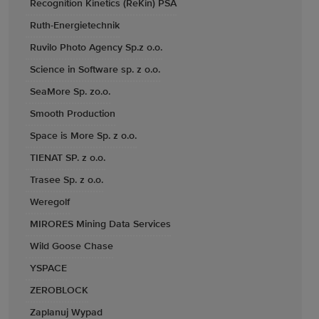
Recognition Kinetics (ReKin) PSA
Ruth-Energietechnik
Ruvilo Photo Agency Sp.z o.o.
Science in Software sp. z o.o.
SeaMore Sp. zo.o.
Smooth Production
Space is More Sp. z o.o.
TIENAT SP. z o.o.
Trasee Sp. z o.o.
Weregolf
MIRORES Mining Data Services
Wild Goose Chase
YSPACE
ZEROBLOCK
Zaplanuj Wypad