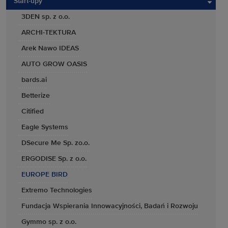
Start-upy
3DEN sp. z o.o.
ARCHI-TEKTURA
Arek Nawo IDEAS
AUTO GROW OASIS
bards.ai
Betterize
Citified
Eagle Systems
DSecure Me Sp. zo.o.
ERGODISE Sp. z o.o.
EUROPE BIRD
Extremo Technologies
Fundacja Wspierania Innowacyjności, Badań i Rozwoju
Gymmo sp. z o.o.