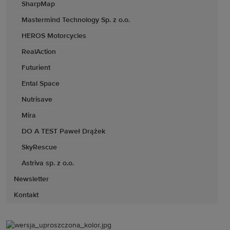
SharpMap
Mastermind Technology Sp. z o.o.
HEROS Motorcycles
RealAction
Futurient
Ental Space
Nutrisave
Mira
DO A TEST Paweł Drążek
SkyRescue
Astriva sp. z o.o.
Newsletter
Kontakt