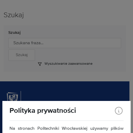
Szukaj
Szukaj
Wyszukiwanie zaawansowane
Polityka prywatności
Akademicki Inkubator Przedsiębiorczości
ul. Na Grobli 12 (budynek L-3) 50-421 Wrocław
Na stronach Politechniki Wrocławskiej używamy plików