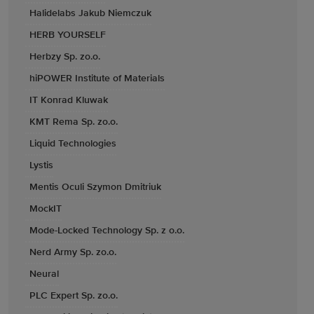
Halidelabs Jakub Niemczuk
HERB YOURSELF
Herbzy Sp. zo.o.
hiPOWER Institute of Materials
IT Konrad Kluwak
KMT Rema Sp. zo.o.
Liquid Technologies
Lystis
Mentis Oculi Szymon Dmitriuk
MockIT
Mode-Locked Technology Sp. z o.o.
Nerd Army Sp. zo.o.
Neural
PLC Expert Sp. zo.o.