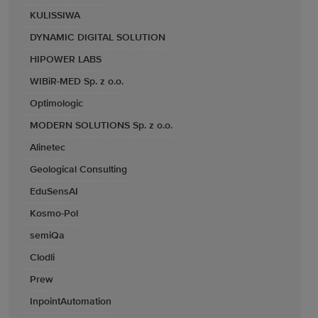
KULISSIWA
DYNAMIC DIGITAL SOLUTION
HIPOWER LABS
WIBiR-MED Sp. z o.o.
Optimologic
MODERN SOLUTIONS Sp. z o.o.
Alinetec
Geological Consulting
EduSensAI
Kosmo-Pol
semiQa
Clodli
Prew
InpointAutomation