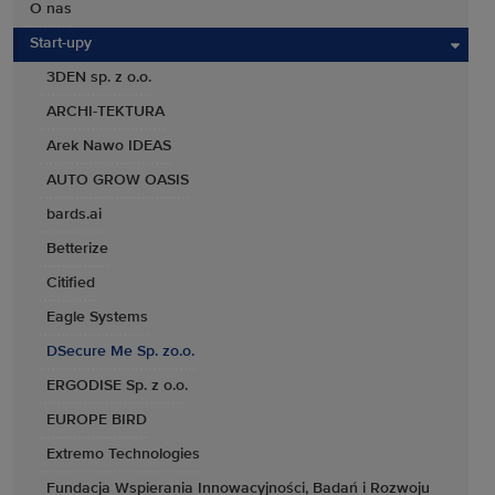
O nas
Start-upy
3DEN sp. z o.o.
ARCHI-TEKTURA
Arek Nawo IDEAS
AUTO GROW OASIS
bards.ai
Betterize
Citified
Eagle Systems
DSecure Me Sp. zo.o.
ERGODISE Sp. z o.o.
EUROPE BIRD
Extremo Technologies
Fundacja Wspierania Innowacyjności, Badań i Rozwoju