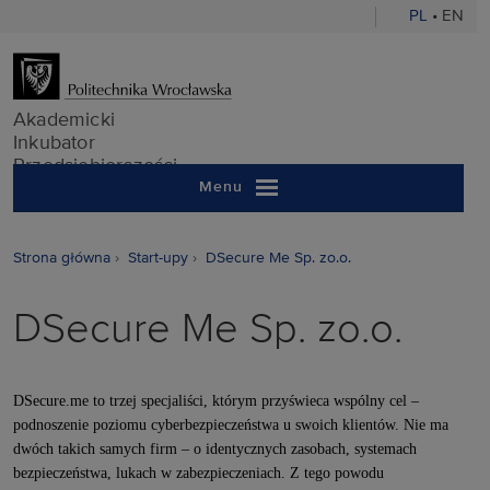
PL
•
EN
Akademicki In
Akademicki
Inkubator
Przedsiębiorczości
Menu
Strona główna
Start-upy
DSecure Me Sp. zo.o.
DSecure Me Sp. zo.o.
DSecure.me to trzej specjaliści, którym przyświeca wspólny cel –
podnoszenie poziomu cyberbezpieczeństwa u swoich klientów. Nie ma
dwóch takich samych firm – o identycznych zasobach, systemach
bezpieczeństwa, lukach w zabezpieczeniach. Z tego powodu