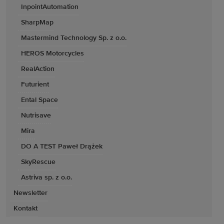
InpointAutomation
SharpMap
Mastermind Technology Sp. z o.o.
HEROS Motorcycles
RealAction
Futurient
Ental Space
Nutrisave
Mira
DO A TEST Paweł Drążek
SkyRescue
Astriva sp. z o.o.
Newsletter
Kontakt