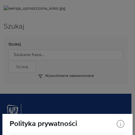
Szukaj
Szukaj
Wyszukiwanie zaawansowane
Polityka prywatności
Akademicki Inkubator Przedsiębiorczości