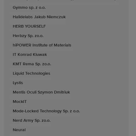
Gymmo sp. z o.o.
Halidelabs Jakub Niemczuk
HERB YOURSELF
Herbzy Sp. zo.o.
hiPOWER Institute of Materials
IT Konrad Kluwak
KMT Rema Sp. zo.o.
Liquid Technologies
Lystis
Mentis Oculi Szymon Dmitriuk
MockIT
Mode-Locked Technology Sp. z o.o.
Nerd Army Sp. zo.o.
Neural