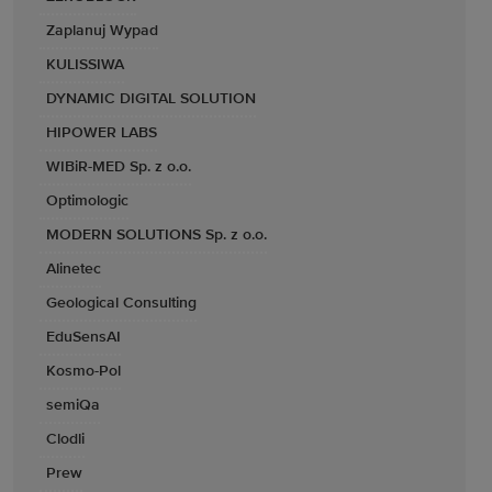
Zaplanuj Wypad
KULISSIWA
DYNAMIC DIGITAL SOLUTION
HIPOWER LABS
WIBiR-MED Sp. z o.o.
Optimologic
MODERN SOLUTIONS Sp. z o.o.
Alinetec
Geological Consulting
EduSensAI
Kosmo-Pol
semiQa
Clodli
Prew